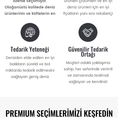
özenle seçilmiştir.
ürünleri çözümleri ve en iyi
Olağanüstü kalitede deniz
deniz ürünleri için en iyi
ürünlerinin ve köftelerin en
fiyatların yanı sıra rekabetçi
taze, en taze lezzetlerinin
fiyatlarla birinci sınıf deniz
tadını çıkarın.
ürünleri sunuyoruz.
Tedarik Yeteneği
Güvenilir Tedarik
Ortağı
Denizden elde edilen en iyi
Müşteri odaklı yaklaşıma
balıkların sürekli ve bol
sahip, her seferinde verimli
miktarda tedarik edilmesini
ve zamanında teslimat
sağlayan geniş deniz
sağlayan ve kendinizi
ürünleri seçeneklerimizle
memnuniyetinize adamış
gurur duyuyoruz.
güvenilir bir tedarikçi.
PREMIUM SEÇİMLERİMİZİ KEŞFEDİN