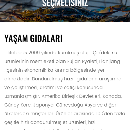
SEÇMELİSİNİZ
şekilde işlenebilir.
şekilde işlenebilir.
ginsengle zenginleştirilmiş
tatlarını arttırmak ve
açısından zengindir.
güveç yemeğe besleyici bir
Abalone'un besleyici,
mükemmel dokuya
ulaşmak için haşlama, tuzla
güzelleştirici, kan basıncını
unsur katar. Her lokma,
öğütme ve hızlı dondurma
üçünün eşsiz lezzetlerini
düzenleme, karaciğeri
besleme, görme yeteneğini
birleştirerek canlandırıcıdır.
dahil olmak üzere titiz bir
YAŞAM GIDALARI
geliştirme, yin'i besleme ve
hazırlık sürecinden geçer.
ısıyı temizleme işlevleri
Ulifefoods 2009 yılında kurulmuş olup, Çin'deki su
vardır. Özellikle, yin'i
beslemede ve görme
ürünlerinin memleketi olan Fujian Eyaleti, Lianjiang
yeteneğini geliştirmede çok
İlçesinin ekonomik kalkınma bölgesinde yer
güçlüdürler, bu da onları
almaktadır. Dondurulmuş hazır gıdaların araştırma
görme yeteneği zayıf olan
ve geliştirmesi, üretimi ve satışı konusunda
insanlar için uygun hale
getirir.
uzmanlaşmıştır. Amerika Birleşik Devletleri, Kanada,
Güney Kore, Japonya, Güneydoğu Asya ve diğer
ülkelerdeki müşteriler. Ürünler arasında 100'den fazla
çeşitle hızlı dondurulmuş et ürünleri, hızlı