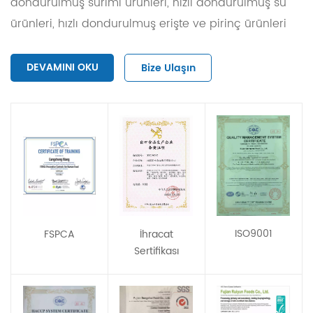
dondurulmuş surimi ürünleri, hızlı dondurulmuş su
ürünleri, hızlı dondurulmuş erişte ve pirinç ürünleri
ve hızlı dondurulmuş meyve ve sebze ürünleri olmak
üzere beş kategori yer alıyor. Yıllık 15.000 ton şok
DEVAMINI OKU
Bize Ulaşın
dondurulmuş hazır gıda üretim kapasitesine
sahiptir. Şirket 19.110 metrekarelik bir alanı ve 21.000
metrekarelik bir inşaat alanını kapsıyor. İhracat gıda
işletmelerinin hijyen kayıt özelliklerini, yurt içi
bağımsız soğuk zincir lojistik yeteneklerini ve 10.000
metrekarelik büyük bir soğuk hava deposunu
karşılayan standart bir fabrika binası inşa etmek
için 80 milyon yuan'dan fazla yatırım yapıldı.
ISO9001
FSPCA
İhracat
Sertifikası
Müşterilere yüksek kaliteli ürünler ve özel hizmetler
sunabiliriz. Hammaddeden bitmiş ürünlere kadar
her proses adımında ürün kalitesini kontrol edecek