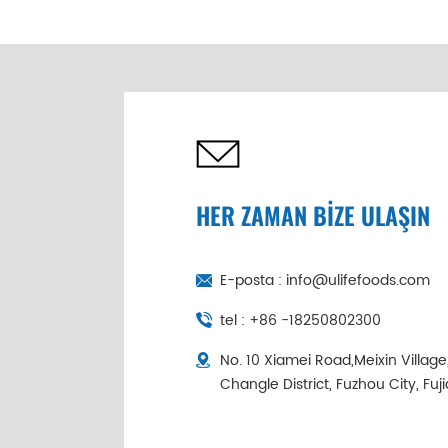
Denizkulağı Toptan
Satış | Soğuk Zincir
Tek Tek Paketlenir
HER ZAMAN BİZE ULAŞIN
E-posta :
info@ulifefoods.com
tel :
+86 -18250802300
No. 10 Xiamei Road,Meixin Villag
Changle District, Fuzhou City, Fuj