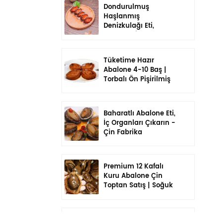
Dondurulmuş
Haşlanmış
Denizkulağı Eti,
Kabuklu, İç Organları
Çıkarılmış, Baharatlı,
Yemeye Hazır
Tüketime Hazır
Abalone 4-10 Baş |
Torbalı Ön Pişirilmiş
Yemek
Baharatlı Abalone Eti,
İç Organları Çıkarın -
Çin Fabrika
Doğrudan
Premium 12 Kafalı
Kuru Abalone Çin
Toptan Satış | Soğuk
Zincir Tek Tek
Paketlenir
Çin 6 Kafalı Kuru