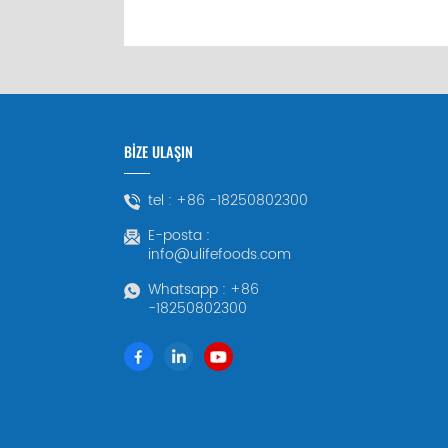
BİZE ULAŞIN
tel :
+86 -18250802300
E-posta :
info@ulifefoods.com
Whatsapp :
+86
-18250802300