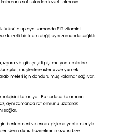
kalamarın saf sulardan lezzetli olmasını
niz ürünü olup aynı zamanda B12 vitamini,
e lezzetli bir ikram değil, aynı zamanda sağlıklı
, ızgara vb. gibi çeşitli pişirme yöntemlerine
darikçiler, müşterilere ister evde yemek
ıkarabilmeleri için dondurulmuş kalamar sağlıyor.
knolojisini kullanıyor. Bu sadece kalamarın
lmaz, aynı zamanda raf ömrünü uzatarak
ı sağlar.
 zengin beslenmesi ve esnek pişirme yöntemleriyle
iler, derin deniz hazinelerinin özünü bize