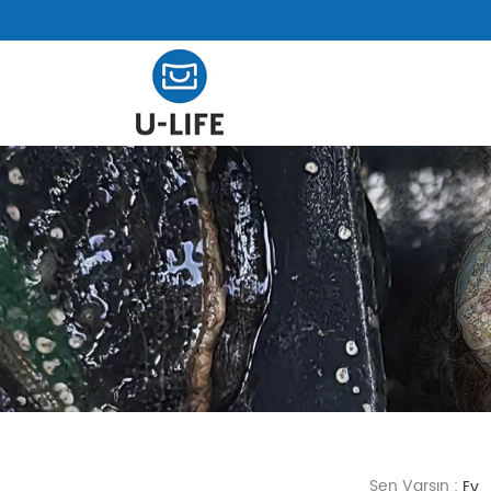
Sen Varsın :
Ev