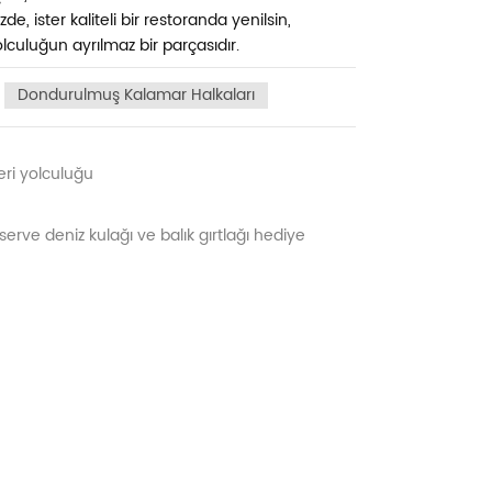
de, ister kaliteli bir restoranda yenilsin,
olculuğun ayrılmaz bir parçasıdır.
Dondurulmuş Kalamar Halkaları
eri yolculuğu
nserve deniz kulağı ve balık gırtlağı hediye