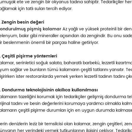
umuşak ete ve zengin bir okyanus tadına sahiptir. Tedarikçiler her 
ağlamak için tatlı suları tercih ediyor.
. Zengin besin değeri
ondurulmuş pişmiş kalamar
Az yağlı ve yüksek proteinli bir de
elenyum, bakır gibi mineraller açısından da zengindir. Bu onu sadec
ir beslenmenin önemli bir parçası haline getiriyor.
. Çeşitli pişirme yöntemleri
alamar, serinletici soğuk salata, baharatlı barbekü, lezzetli kızartma
yum sağlar ve bunların tümü kalamarın çeşitli tatlarını yansıtır. Te
işirirken ister restoranlarda yemek yerken lezzetli tadının tadını ç
. Dondurma teknolojisinin akıllıca kullanılması
alamarın tazeliğini korumak için tedarikçiler gelişmiş dondurma te
rijinal tadını ve besin değerlerini korumaya yardımcı olmakla ka
alamarın çeşitli pişirme durumları için en uygun durumda kalmasın
erin denizlerin leziz bir temsilcisi olan kalamar, zengin çeşitleri,
ünyanın her yerindeki yemek tutkunlarının ilgisini çekiyor. Tedarikç