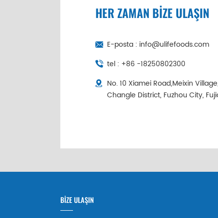
HER ZAMAN BİZE ULAŞIN
E-posta :
info@ulifefoods.com
tel :
+86 -18250802300
No. 10 Xiamei Road,Meixin Villag
Changle District, Fuzhou City, Fuj
BİZE ULAŞIN