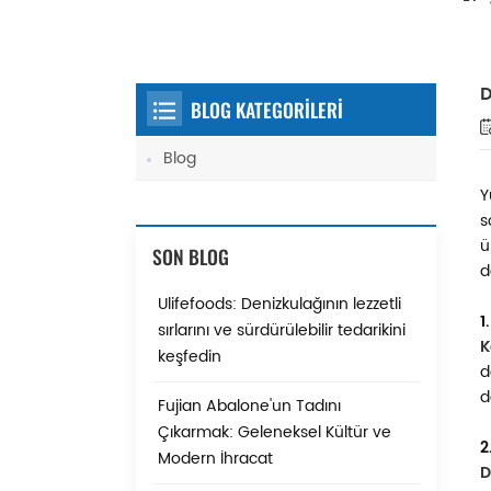
D
BLOG KATEGORİLERİ
Blog
Y
s
ü
SON BLOG
d
Ulifefoods: Denizkulağının lezzetli
1
sırlarını ve sürdürülebilir tedarikini
K
keşfedin
d
d
Fujian Abalone'un Tadını
Çıkarmak: Geleneksel Kültür ve
2
Modern İhracat
D