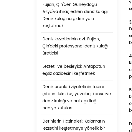
y
Fujian, Çin'den Güneydoğu
s
Asya'ya ihraç edilen deniz kulağı:
Deniz kulağına giden yolu
3
keşfetmek
D
s
Deniz lezzetlerinin evi: Fujian,
b
Çin'deki profesyonel deniz kulağı
üreticisi
4
K
Lezzetli ve besleyici: Ahtapotun
u
eşsiz cazibesini keşfetmek
p
Deniz ürünleri ziyafetinin tadını
5
çıkarın: lüks kuş yuvaları, konserve
K
deniz kulağı ve balık gırtlağı
o
hediye kutuları
k
Derinlerin Hazineleri: Kalamarın
D
lezzetini keşfetmeye yönelik bir
d