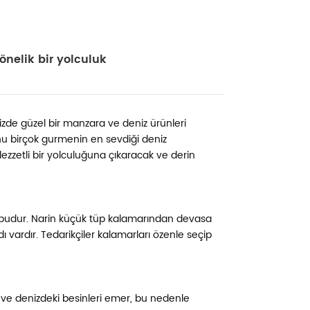
önelik bir yolculuk
de güzel bir manzara ve deniz ürünleri
 onu birçok gurmenin en sevdiği deniz
lezzetli bir yolculuğuna çıkaracak ve derin
 grubudur. Narin küçük tüp kalamarından devasa
vardır. Tedarikçiler kalamarları özenle seçip
 ve denizdeki besinleri emer, bu nedenle